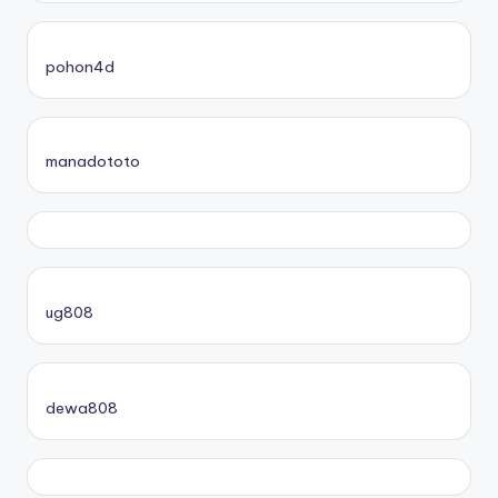
pohon4d
manadototo
ug808
dewa808