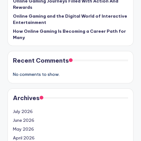
Online Gaming Journeys Filled With Action And
Rewards
Online Gaming and the Digital World of Interactive
Entertainment
How Online Gaming Is Becoming a Career Path for
Many
Recent Comments
No comments to show.
Archives
July 2026
June 2026
May 2026
April 2026