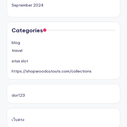
September 2024
Categories
blog
travel
situs slot
https://shopwoodcutouts.com/collections
dor123
เว็บตรง