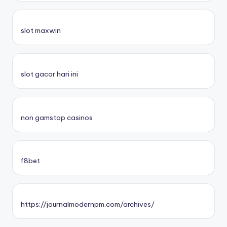
slot maxwin
slot gacor hari ini
non gamstop casinos
f8bet
https://journalmodernpm.com/archives/