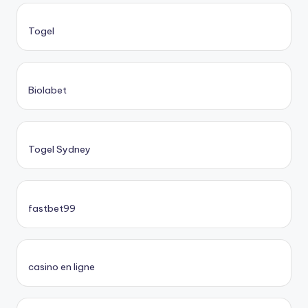
Togel
Biolabet
Togel Sydney
fastbet99
casino en ligne