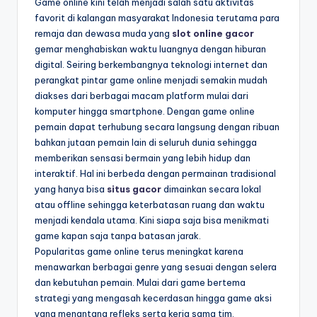
Game online kini telah menjadi salah satu aktivitas
favorit di kalangan masyarakat Indonesia terutama para
remaja dan dewasa muda yang
slot online gacor
gemar menghabiskan waktu luangnya dengan hiburan
digital. Seiring berkembangnya teknologi internet dan
perangkat pintar game online menjadi semakin mudah
diakses dari berbagai macam platform mulai dari
komputer hingga smartphone. Dengan game online
pemain dapat terhubung secara langsung dengan ribuan
bahkan jutaan pemain lain di seluruh dunia sehingga
memberikan sensasi bermain yang lebih hidup dan
interaktif. Hal ini berbeda dengan permainan tradisional
yang hanya bisa
situs gacor
dimainkan secara lokal
atau offline sehingga keterbatasan ruang dan waktu
menjadi kendala utama. Kini siapa saja bisa menikmati
game kapan saja tanpa batasan jarak.
Popularitas game online terus meningkat karena
menawarkan berbagai genre yang sesuai dengan selera
dan kebutuhan pemain. Mulai dari game bertema
strategi yang mengasah kecerdasan hingga game aksi
yang menantang refleks serta kerja sama tim.