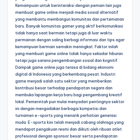
Kemampuan untuk berinteraksi dengan pemain lain juga
membuat game online menjadi media sosial alternatif
yang membantu membangun komunitas dan pertemanan
baru. Banyak komunitas gamer yang aktif berkomunikasi
tidak hanya saat bermain tetapi juga di luar waktu
permainan dengan saling berbagi informasi dan tips agar
kemampuan bermain semakin meningkat. Faktor inilah
yang membuat game online tidak hanya sekadar hiburan
tetapi juga sarana pengembangan sosial dan kognitif.
Dampak game online juga terasa di bidang ekonomi
digital di Indonesia yang berkembang pesat. Industri
game menjadi salah satu sektor yang memberikan
kontribusi besar terhadap pendapatan negara dan
membuka lapangan kerja baru bagi pengembang kreatif
lokal. Pemerintah pun mulai menyadari pentingnya sektor
ini dengan mengadakan berbagai kompetisi dan
turnamen e-sports yang menarik perhatian generasi
muda. E-sports kini telah menjadi cabang olahraga yang
mendapat pengakuan resmi dan diikuti oleh ribuan atlet
profesional dengan sponsor besar serta pendapatan