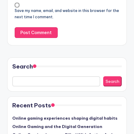
Save my name, email, and website in this browser for the
next time I comment.
Search
Search
Recent Posts
Online gaming experiences shaping digital habits
Online Gaming and the Digital Generation